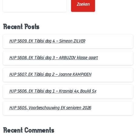
Zoeken
Recent Posts
HJP S609, EK Tiblisi dag 4 – Simeon ZILVER
HJP S608, EK Tiblisi dag 3 – ARBUZOV klasse apart
HJP S607, EK Tiblisi dag 2 – Joanne KAMPIOEN
HJP S606, EK Tiblisi dag 1 – Krasniqi 4x, Boukli 5x
HJP S605, Voorbeschouwing EK senioren 2026
Recent Comments