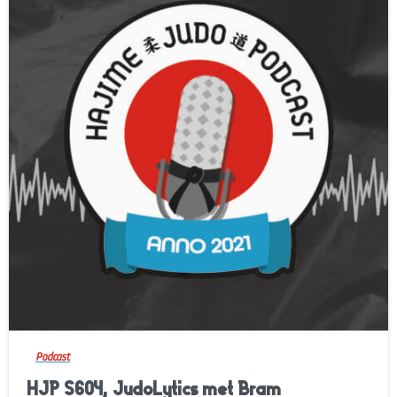
-
Podcast
HJP S604, JudoLytics met Bram