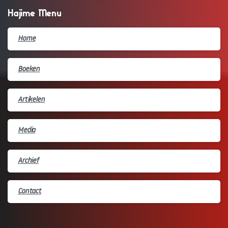
Hajime Menu
Home
Boeken
Artikelen
Media
Archief
Contact