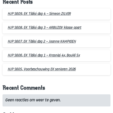
Recent Posts
HJP S609, EK Tiblisi dag 4 – Simeon ZILVER
HJP S608, EK Tiblisi dag 3 – ARBUZOV klasse apart
HJP S607, EK Tiblisi dag 2 – Joanne KAMPIOEN
HJP S606, EK Tiblisi dag 1 – Krasniqi 4x, Boukli 5x
HJP S605, Voorbeschouwing EK senioren 2026
Recent Comments
Geen reacties om weer te geven.