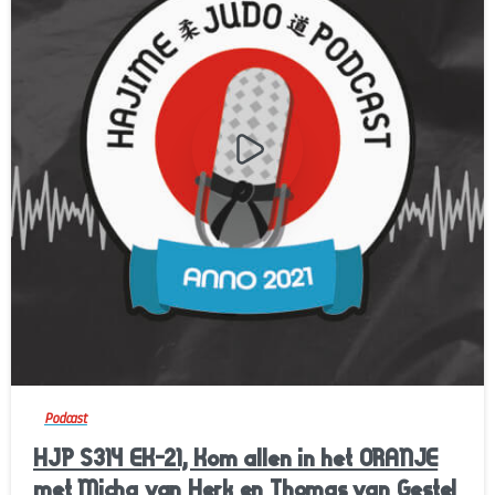
-
Podcast
HJP S314 EK-21, Kom allen in het ORANJE
met Micha van Herk en Thomas van Gestel