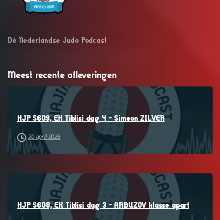
Dé Nederlandse Judo Podcast
Meest recente afleveringen
–
HJP S609, EK Tiblisi dag 4 – Simeon ZILVER
20 april 2026
–
HJP S608, EK Tiblisi dag 3 – ARBUZOV klasse apart