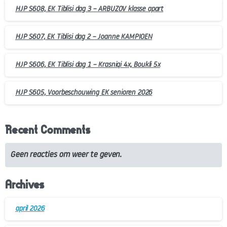
HJP S608, EK Tiblisi dag 3 – ARBUZOV klasse apart
HJP S607, EK Tiblisi dag 2 – Joanne KAMPIOEN
HJP S606, EK Tiblisi dag 1 – Krasniqi 4x, Boukli 5x
HJP S605, Voorbeschouwing EK senioren 2026
Recent Comments
Geen reacties om weer te geven.
Archives
april 2026