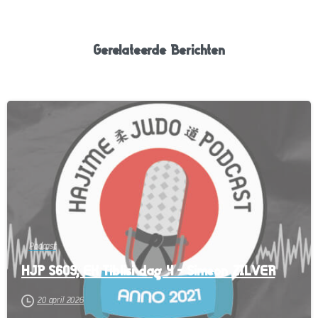
Gerelateerde Berichten
-
Podcast
HJP S609, EK Tiblisi dag 4 – Simeon ZILVER
20 april 2026