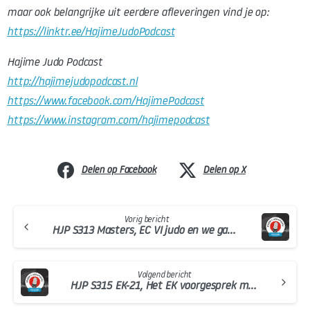
maar ook belangrijke uit eerdere afleveringen vind je op:
https://linktr.ee/HajimeJudoPodcast
Hajime Judo Podcast
http://hajimejudopodcast.nl
https://www.facebook.com/HajimePodcast
https://www.instagram.com/hajimepodcast
Delen op Facebook
Delen op X
Continue
Vorig bericht
Reading
HJP S313 Masters, EC VI judo en we gaan iets organiseren
Volgend bericht
HJP S315 EK-21, Het EK voorgesprek met Lieke Derks, Julie Beurskens en Chiel Willems