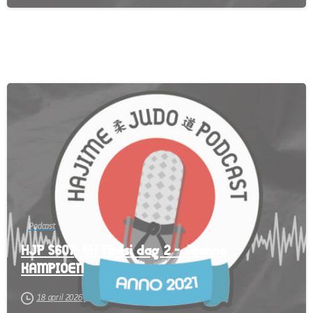
-
Podcast
HJP S607, EK Tiblisi dag 2 – Joanne
KAMPIOEN
18 april 2026