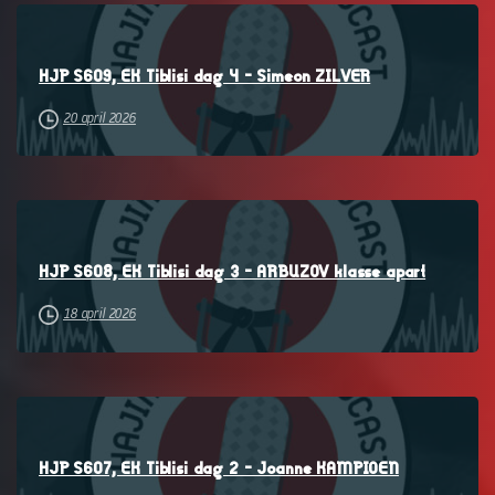
–
HJP S609, EK Tiblisi dag 4 – Simeon ZILVER
20 april 2026
–
HJP S608, EK Tiblisi dag 3 – ARBUZOV klasse apart
18 april 2026
–
HJP S607, EK Tiblisi dag 2 – Joanne KAMPIOEN