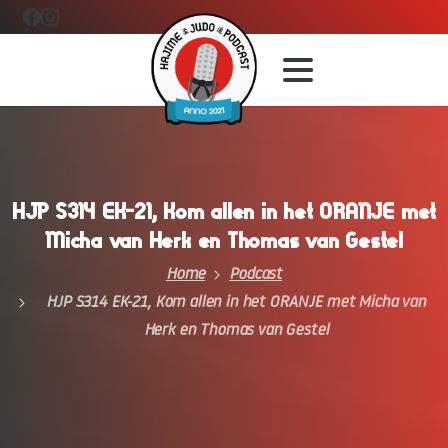
HJP
S314
EK-21,
Kom
allen
in
het
ORANJE
met
Micha
van
Herk
en
Thomas
van
Gestel
Home
Podcast
HJP S314 EK-21, Kom allen in het ORANJE met Micha van
Herk en Thomas van Gestel