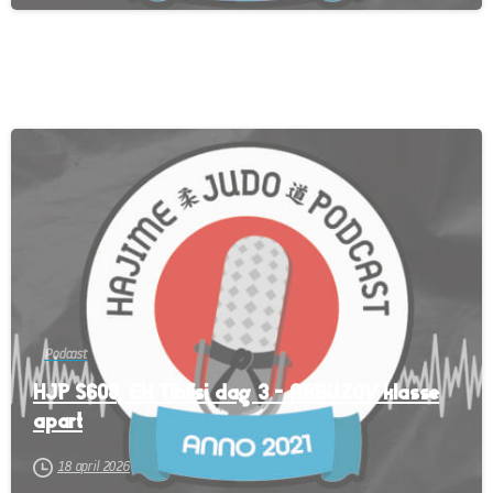
-
Podcast
HJP S608, EK Tiblisi dag 3 – ARBUZOV klasse
apart
18 april 2026