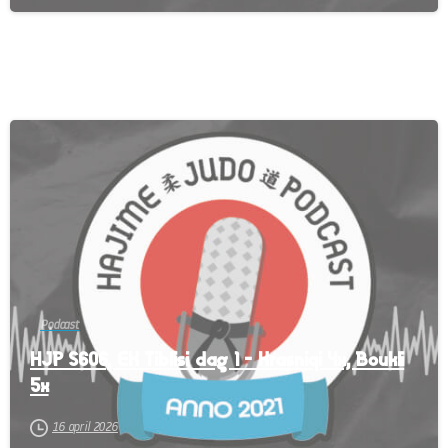
-
Podcast
HJP S606, EK Tiblisi dag 1 – Krasniqi 4x, Boukli
5x
16 april 2026