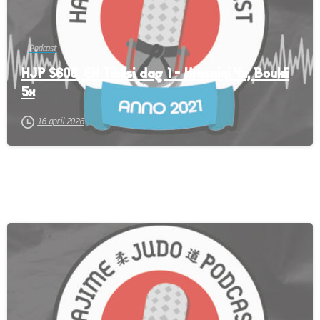
Podcast
HJP S606, EK Tiblisi dag 1 – Krasniqi 4x, Boukli
5x
16 april 2026
-