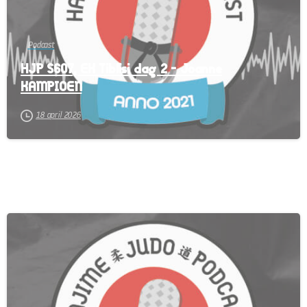
Podcast
HJP S607, EK Tiblisi dag 2 – Joanne
KAMPIOEN
18 april 2026
-