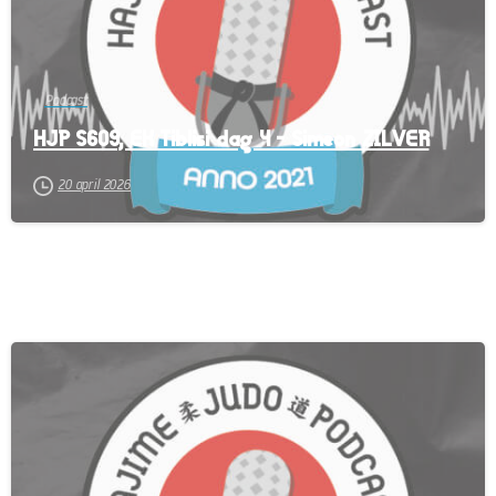
Podcast
HJP S609, EK Tiblisi dag 4 – Simeon ZILVER
20 april 2026
-