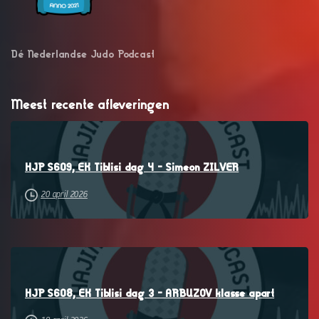
Dé Nederlandse Judo Podcast
Meest recente afleveringen
–
HJP S609, EK Tiblisi dag 4 – Simeon ZILVER
20 april 2026
–
HJP S608, EK Tiblisi dag 3 – ARBUZOV klasse apart