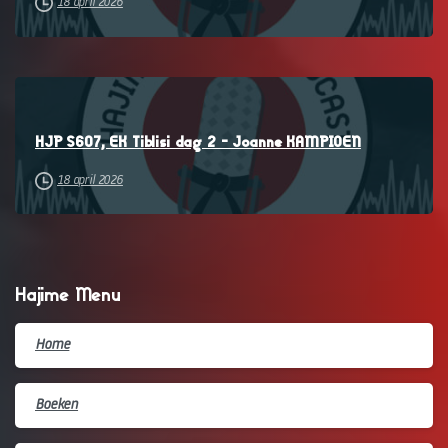
18 april 2026
–
HJP S607, EK Tiblisi dag 2 – Joanne KAMPIOEN
18 april 2026
Hajime Menu
Home
Boeken