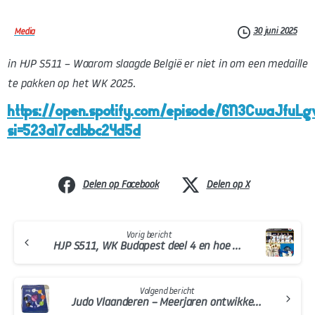
30 juni 2025
Media
in HJP S511
– Waarom slaagde België er niet in om een medaille
te pakken op het WK 2025.
https://open.spotify.com/episode/6N3CwaJfuL
si=523a17cdbbc24d5d
Delen op Facebook
Delen op X
Continue
Vorig bericht
Reading
HJP S511, WK Budapest deel 4 en hoe nu verder
Volgend bericht
Judo Vlaanderen – Meerjaren ontwikkelingsplan