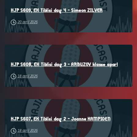
–
HJP S609, EK Tiblisi dag 4 – Simeon ZILVER
20 april 2026
–
HJP S608, EK Tiblisi dag 3 – ARBUZOV klasse apart
18 april 2026
–
HJP S607, EK Tiblisi dag 2 – Joanne KAMPIOEN
18 april 2026