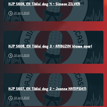
HJP S609, EK Tiblisi dag 4 – Simeon ZILVER
20 april 2026
–
HJP S608, EK Tiblisi dag 3 – ARBUZOV klasse apart
18 april 2026
–
HJP S607, EK Tiblisi dag 2 – Joanne KAMPIOEN
18 april 2026