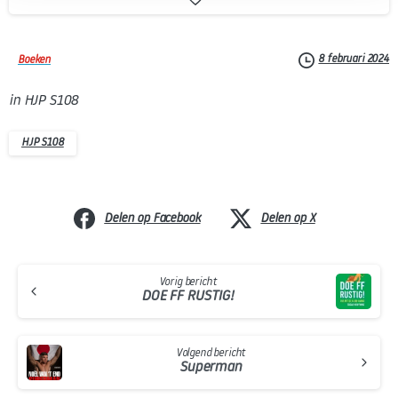
8 februari 2024
Boeken
in HJP S108
HJP S108
Delen op Facebook
Delen op X
Continue
Vorig bericht
Reading
DOE FF RUSTIG!
Volgend bericht
Superman