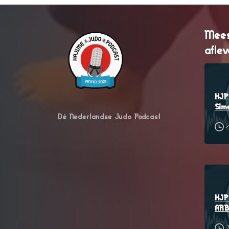
Mees
afle
HJP 
Sim
Dé Nederlandse Judo Podcast
2
HJP 
ARB
1