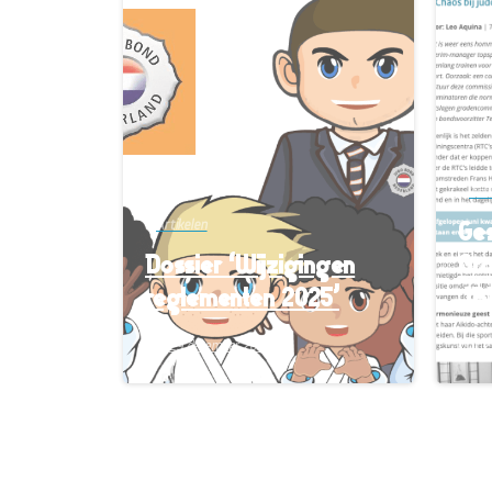
-
Arti
Ges
Artikelen
Dossier ‘Wijzigingen
Gr
reglementen 2025’
JB
29 december 2024
7