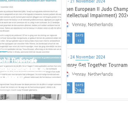
-
kelen
chil Nationale
Artikelen
adencommissie en
EJU Adaptive Judo
N bestuur
Events in Venray
 november 2024
8 oktober 2024