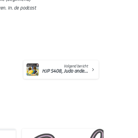
en. In. de podcast
Volgend bericht
HJP S408, Judo onderwijs 2.0 deel 5, Sandra Bax over Judotraining.nl