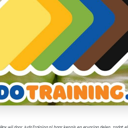
Bax wil door JudoTraining.nl haar kennis en ervaring delen, zodat e