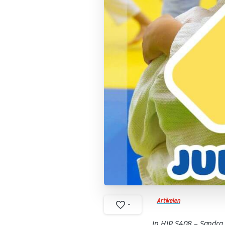
Artikelen
-
In HJP S408
– Sandra 