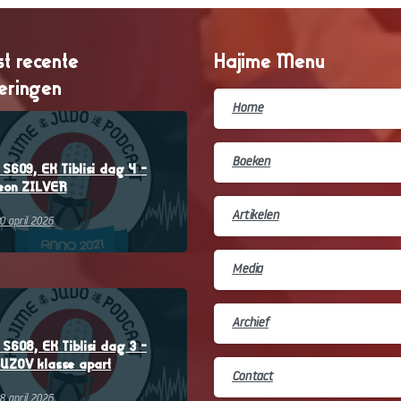
t recente
Hajime Menu
veringen
Home
–
Boeken
S609, EK Tiblisi dag 4 –
eon ZILVER
Artikelen
0 april 2026
Media
–
Archief
S608, EK Tiblisi dag 3 –
UZOV klasse apart
Contact
8 april 2026