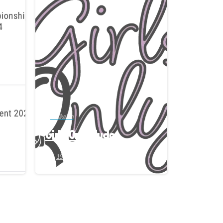
-
-
Artikelen
Girls Only Judo
15 september 2024