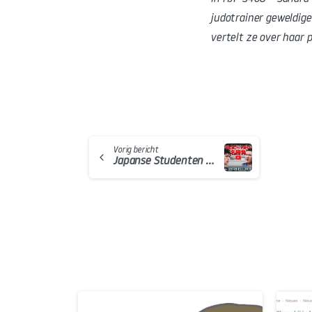
judotrainer geweldige 
vertelt ze over haar 
Continue
Vorig bericht
Japanse Studenten kampioenschap met Murao en Saito op YT
Reading