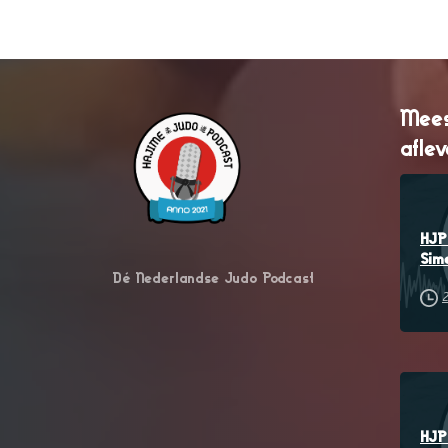
Mees
afle
HJP 
Sim
Dé Nederlandse Judo Podcast
2
HJP 