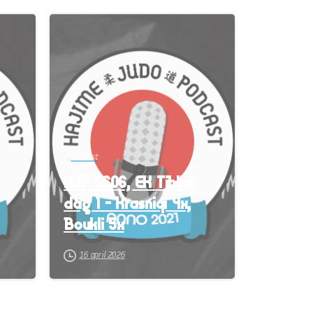
-
-
Podcast
HJP S606, EK Tiblisi
dag 1 – Krasniqi 4x,
Boukli 5x
16 april 2026