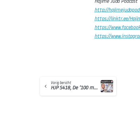
Hajime Judo Podcast
http://hajimejudopod
https://linktr.ee/Haj
https://www.faceboo
https://www.instagr
Continue
Vorig bericht
HJP S418, De ‘100 minuten Judo Challenge’ van Johan Zagers
Reading