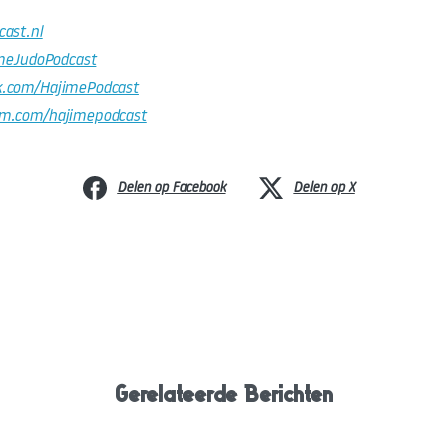
cast.nl
imeJudoPodcast
k.com/HajimePodcast
am.com/hajimepodcast
Delen op Facebook
Delen op X
Gerelateerde Berichten