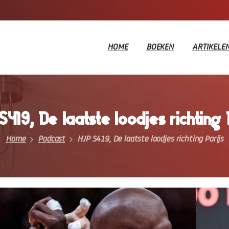
HOME
BOEKEN
ARTIKELE
S419,
De
laatste
loodjes
richting
Home
Podcast
HJP S419, De laatste loodjes richting Parijs