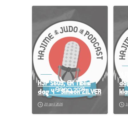
-
Pod
HJP
Podcast
HJP S609, EK Tiblisi
da
dag 4 – Simeon ZILVER
kla
20 april 2026
1