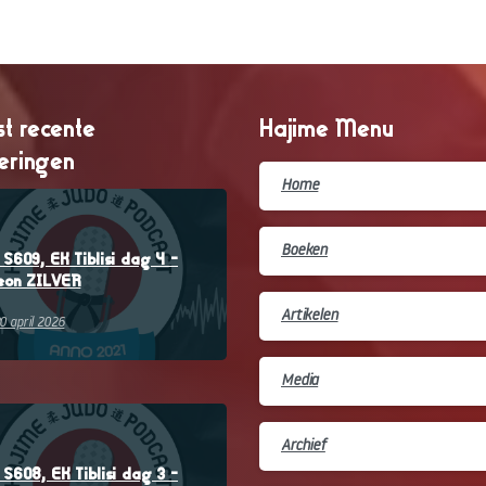
t recente
Hajime Menu
veringen
Home
–
Boeken
S609, EK Tiblisi dag 4 –
eon ZILVER
Artikelen
0 april 2026
Media
–
Archief
S608, EK Tiblisi dag 3 –