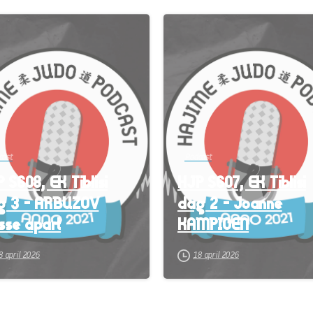
-
cast
Podcast
 S608, EK Tiblisi
HJP S607, EK Tiblisi
g 3 – ARBUZOV
dag 2 – Joanne
sse apart
KAMPIOEN
8 april 2026
18 april 2026