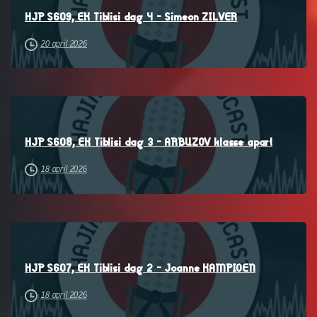
HJP S609, EK Tiblisi dag 4 – Simeon ZILVER
20 april 2026
–
HJP S608, EK Tiblisi dag 3 – ARBUZOV klasse apart
18 april 2026
–
HJP S607, EK Tiblisi dag 2 – Joanne KAMPIOEN
18 april 2026