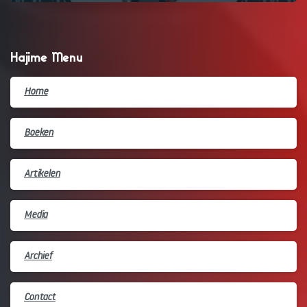
Hajime Menu
Home
Boeken
Artikelen
Media
Archief
Contact