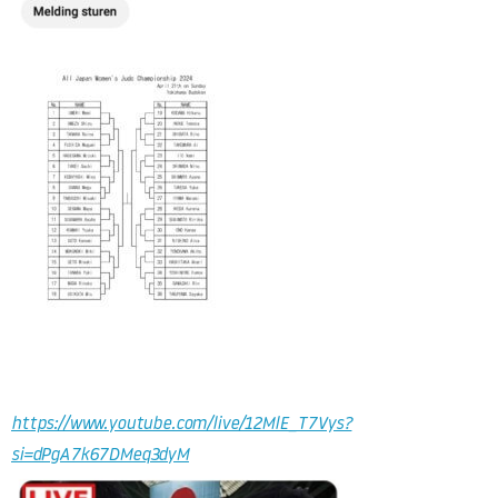
https://www.youtube.com/live/12MlE_T7Vys?
si=dPgA7k67DMeq3dyM