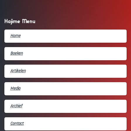
Hajime Menu
Home
Boeken
Artikelen
Media
Archief
Contact