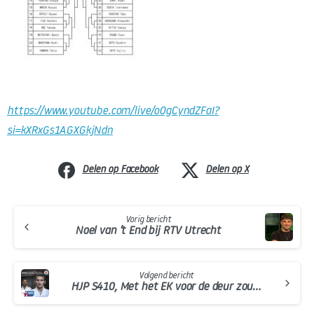
https://www.youtube.com/live/o0gCyndZFaI?
si=kXRxGs1AGXGkjNdn
Delen op Facebook
Delen op X
Continue
Vorig bericht
Reading
Noel van ’t End bij RTV Utrecht
Volgend bericht
HJP S410, Met het EK voor de deur zou je Albert bijna vergeten