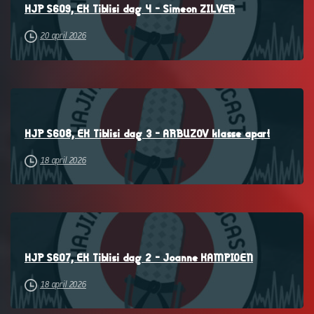
HJP S609, EK Tiblisi dag 4 – Simeon ZILVER
20 april 2026
–
HJP S608, EK Tiblisi dag 3 – ARBUZOV klasse apart
18 april 2026
–
HJP S607, EK Tiblisi dag 2 – Joanne KAMPIOEN
18 april 2026